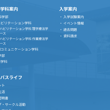
・学科案内
入学案内
科学部
入学試験案内
ハビリテーション学科
イベント情報
ハビリテーション学科 理学療法学
過去問題
ース
資料請求
ハビリテーション学科 作業療法学
ース
間コミュニケーション学科
学部
護学科
ンパスライフ
ント
生活
証明書
ブ・サークル活動