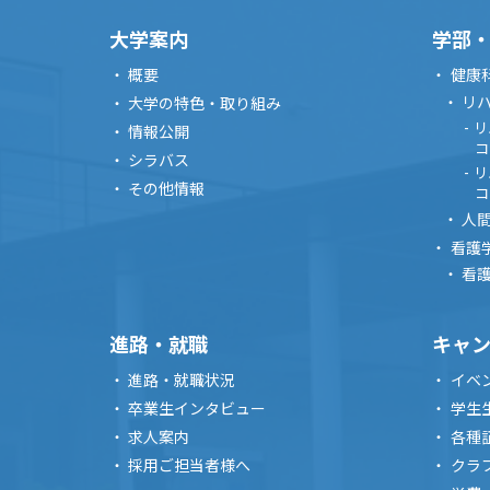
大学案内
学部
概要
健康
リ
大学の特色・取り組み
リ
情報公開
コ
シラバス
リ
その他情報
コ
人
看護
看
進路・就職
キャ
進路・就職状況
イベ
卒業生インタビュー
学生
求人案内
各種
採用ご担当者様へ
クラ