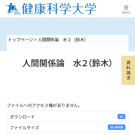
≡
MENU
トップページ
>
人間関係論 水２（鈴木）
人間関係論 水２（鈴木）
資
料
請
求
ファイルへのアクセス権がありません。
ダウンロード
37
ファイルサイズ
55.64 KB