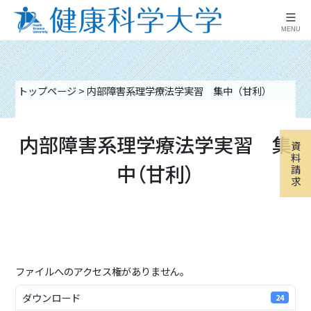
≡
MENU
トップページ
>
内部障害系理学療法学実習 集中（甘利）
内部障害系理学療法学実習 集
資
料
中（甘利）
請
求
ファイルへのアクセス権がありません。
ダウンロード
24