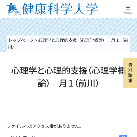
≡
MENU
トップページ
>
心理学と心理的支援（心理学概論） 月１（前
川）
資
心理学と心理的支援（心理学概
料
請
論） 月１（前川）
求
ファイルへのアクセス権がありません。