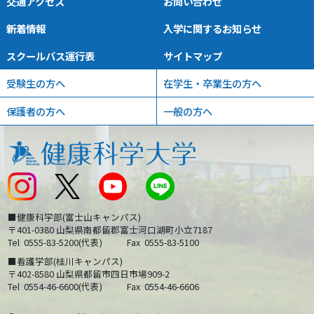
交通アクセス
お問い合わせ
新着情報
入学に関するお知らせ
スクールバス運行表
サイトマップ
受験生の方へ
在学生・卒業生の方へ
保護者の方へ
一般の方へ
■健康科学部(富士山キャンパス)
〒401-0380 山梨県南都留郡富士河口湖町小立7187
Tel
0555-83-5200(代表)
Fax
0555-83-5100
■看護学部(桂川キャンパス)
〒402-8580 山梨県都留市四日市場909-2
Tel
0554-46-6600(代表)
Fax
0554-46-6606