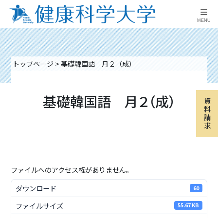
≡
MENU
トップページ
>
基礎韓国語 月２（成）
基礎韓国語 月２（成）
資
料
請
求
ファイルへのアクセス権がありません。
ダウンロード
60
ファイルサイズ
55.67 KB