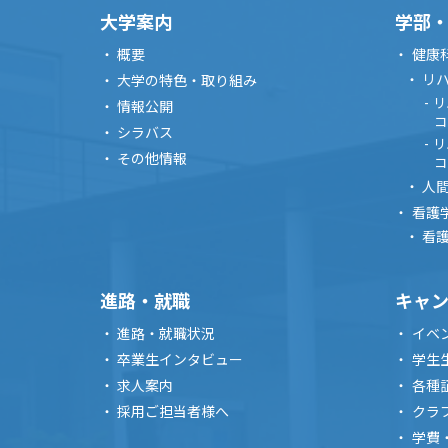
大学案内
学部
概要
健康
リ
大学の特色・取り組み
リ
情報公開
コ
シラバス
リ
その他情報
コ
人
看護
看
進路・就職
キャ
進路・就職状況
イベ
卒業生インタビュー
学生
求人案内
各種
採用ご担当者様へ
クラ
学費