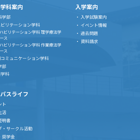
・学科案内
入学案内
科学部
入学試験案内
ハビリテーション学科
イベント情報
ハビリテーション学科 理学療法学
過去問題
ース
資料請求
ハビリテーション学科 作業療法学
ース
間コミュニケーション学科
学部
護学科
ンパスライフ
ント
生活
証明書
ブ・サークル活動
・奨学金