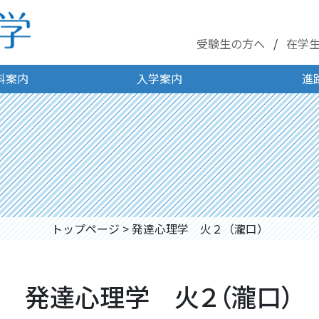
受験生の方へ
在学
科案内
入学案内
進
トップページ
>
発達心理学 火２（瀧口）
発達心理学 火２（瀧口）