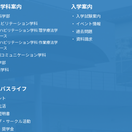
・学科案内
入学案内
科学部
入学試験案内
ハビリテーション学科
イベント情報
ハビリテーション学科 理学療法学
過去問題
ース
資料請求
ハビリテーション学科 作業療法学
ース
間コミュニケーション学科
学部
護学科
ンパスライフ
ント
生活
証明書
ブ・サークル活動
・奨学金