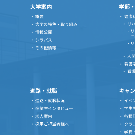
大学案内
学部
概要
健康
リ
大学の特色・取り組み
リ
情報公開
コ
シラバス
リ
その他情報
コ
人
看護
看
進路・就職
キャ
進路・就職状況
イベ
卒業生インタビュー
学生
求人案内
各種
採用ご担当者様へ
クラ
学費