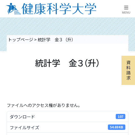
≡
MENU
トップページ
>
統計学 金３（升）
統計学 金３（升）
資
料
請
求
ファイルへのアクセス権がありません。
ダウンロード
107
ファイルサイズ
54.69 KB