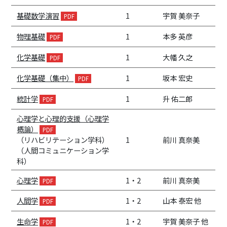
基礎数学演習
1
宇賀 美奈子
物理基礎
1
本多 英彦
化学基礎
1
大幡 久之
化学基礎（集中）
1
坂本 宏史
統計学
1
升 佑二郎
心理学と心理的支援（心理学
概論）
（リハビリテーション学科）
1
前川 真奈美
（人間コミュニケーション学
科）
心理学
1・2
前川 真奈美
人間学
1・2
山本 泰宏 他
生命学
1・2
宇賀 美奈子 他