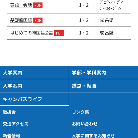
ｼﾞｪｲｿﾝ・ﾃﾞｨｰ
英語 会話
1・2
ﾝ・ｽﾀｰｼﾞｮﾝ
基礎韓国語
1・2
成 昌燮
はじめての韓国語会話
1・2
成 昌燮
大学案内
学部・学科案内
入学案内
進路・就職
キャンパスライフ
後援会
リンク集
交通アクセス
お問い合わせ
新着情報
入学に関するお知らせ