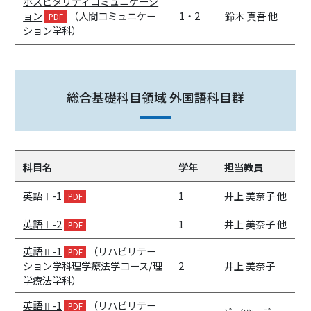
ホスピタリティコミュニケーシ
ョン
（人間コミュニケー
1・2
鈴木 真吾 他
ション学科）
総合基礎科目領域 外国語科目群
科目名
学年
担当教員
英語Ⅰ-1
1
井上 美奈子 他
英語Ⅰ-2
1
井上 美奈子 他
英語Ⅱ-1
（リハビリテー
ション学科理学療法学コース/理
2
井上 美奈子
学療法学科）
英語Ⅱ-1
（リハビリテー