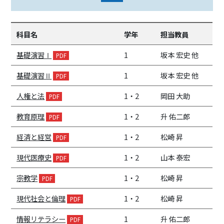
科目名
学年
担当教員
基礎演習Ⅰ
1
坂本 宏史 他
基礎演習Ⅱ
1
坂本 宏史 他
人権と法
1・2
岡田 大助
教育原理
1・2
升 佑二郎
経済と経営
1・2
松崎 昇
現代医療史
1・2
山本 泰宏
宗教学
1・2
松崎 昇
現代社会と倫理
1・2
松崎 昇
情報リテラシー
1
升 佑二郎