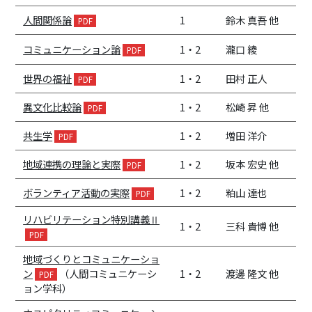
人間関係論
1
鈴木 真吾 他
コミュニケーション論
1・2
瀧口 綾
世界の福祉
1・2
田村 正人
異文化比較論
1・2
松崎 昇 他
共生学
1・2
増田 洋介
地域連携の理論と実際
1・2
坂本 宏史 他
ボランティア活動の実際
1・2
粕山 達也
リハビリテーション特別講義Ⅱ
1・2
三科 貴博 他
地域づくりとコミュニケーショ
ン
（人間コミュニケーシ
1・2
渡邊 隆文 他
ョン学科）