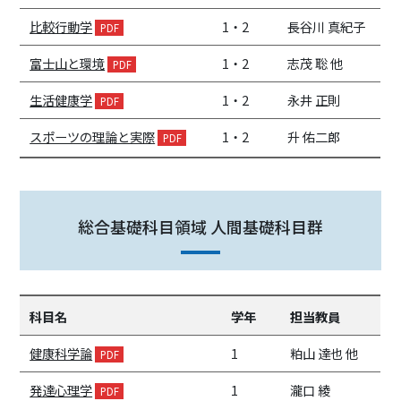
比較行動学
1・2
長谷川 真紀子
富士山と環境
1・2
志茂 聡 他
生活健康学
1・2
永井 正則
スポーツの理論と実際
1・2
升 佑二郎
総合基礎科目領域 人間基礎科目群
科目名
学年
担当教員
健康科学論
1
粕山 達也 他
発達心理学
1
瀧口 綾