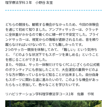
理学療法学科３年
小野谷 友里
どちらの競技も、観戦する機会がなかったため、今回の体験会
を通じて初めて知りました。アンプティサッカーは、クラッチ
に全体重がかかるので動くのに精一杯で不安定でした。ブライ
ンドサッカーは、視覚からの情報が遮断されるため、音を頼り
蹴らなければいけないので、とても難しかったです。
2
つのサッカー競技を体験してみて、「難しい」という気持ち
と、「どのような状況下でもスポーツを楽しめる」ということ
を感じることができました。
また、今回は、サッカー体験だけでなく
FC
ふじざくらの公式戦
のボランティアにも参加したことで、大会運営の裏側やどのよ
うな方が関わっているかなど知ることが出来ました。自分自身
もスポーツに関わる道に進みたいので、このような機会があっ
たらもっと参加して、色々なことを学びたいです。
リハビリテーション学科理学療法学コース
1
年 佐藤 千咲