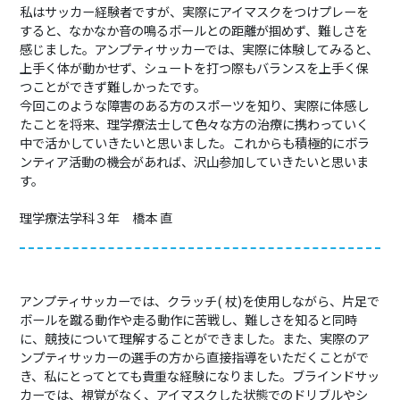
私はサッカー経験者ですが、実際にアイマスクをつけプレーを
すると、なかなか音の鳴るボールとの距離が掴めず、難しさを
感じました。アンプティサッカーでは、
実際に体験してみると、
上手く体が動かせず、シュートを打つ際もバランスを上手く保
つことができず難しかったです。
今回このような障害のある方のスポーツを知り、実際に体感し
たことを将来、理学療法士して色々な方の治療に携わっていく
中で活かしていきたいと思いました。これからも積極的にボラ
ンティア活動の機会があれば、沢山参加していきたいと思いま
す。
理学療法学科３年 橋本 直
アンプティサッカーでは、クラッチ
(
杖
)
を使用しながら、片足で
ボールを蹴る動作や走る動作に苦戦し、難しさを知ると同時
に、競技について理解することができました。また、実際のア
ンプティサッカーの選手の方から直接指導をいただくことがで
き、私にとってとても貴重な経験になりました。ブラインドサッ
カーでは、視覚がなく、アイマスクした状態でのドリブルやシ