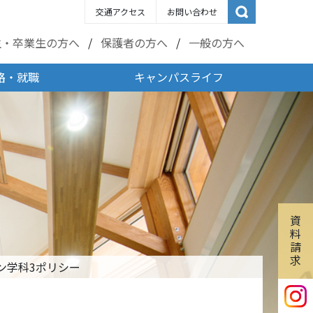
交通アクセス
お問い合わせ
生・卒業生の方へ
保護者の方へ
一般の方へ
路・就職
キャンパスライフ
資
料
請
求
ン学科3ポリシー