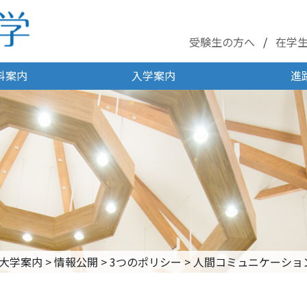
受験生の方へ
在学
科案内
入学案内
進
大学案内
>
情報公開
>
3つのポリシー
>
人間コミュニケーショ