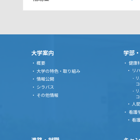
大学案内
学部
概要
健康
リ
大学の特色・取り組み
リ
情報公開
コ
シラバス
リ
その他情報
コ
人
看護
看
進路・就職
キャ