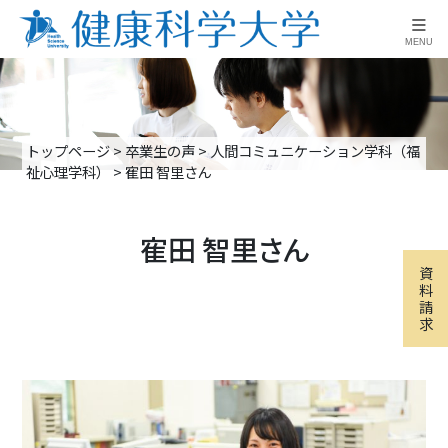
≡
MENU
トップページ
>
卒業生の声
>
人間コミュニケーション学科（福
祉心理学科）
>
寉田 智里さん
寉田 智里さん
資
料
請
求