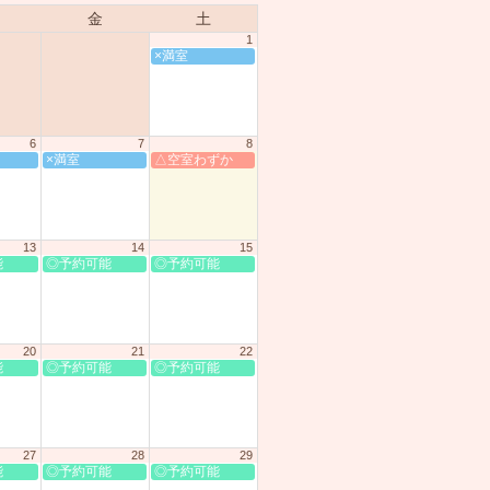
金
土
1
×満室
6
7
8
×満室
△空室わずか
13
14
15
能
◎予約可能
◎予約可能
20
21
22
能
◎予約可能
◎予約可能
27
28
29
能
◎予約可能
◎予約可能