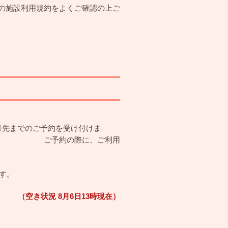
の施設利用規約をよくご確認の上ご
を受け付けま
に、ご利用
す。
（空き状況 8
月6
日13
時
現在）