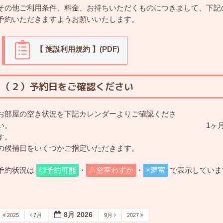
その他ご利用条件、料金、お持ちいただくものにつきまして、下記
予約いただきますようお願いいたします。
【 施設利用規約 】(PDF)
（２）予約日をご確認ください
お部屋の空き状況を下記カレンダーよりご確認くださ
い。 1ヶ月先までのご予約
す。 ご予約の際
の候補日をいくつかご指定いただきます。
予約状況は
◎予約可能
・
△空室わずか
・
×満室
で表示していま
8月 2026
2025
7月
9月
2027