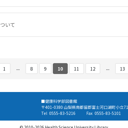
について
...
...
1
8
9
10
11
12
13
■健康科学部図書館
〒401-0380 山梨県南都留郡富士河口湖町小立71
Tel
0555-83-5216
Fax
0555-83-5101
© 2010-2026 Health Science University Library.