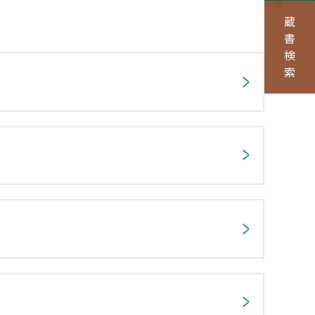
蔵
書
検
索