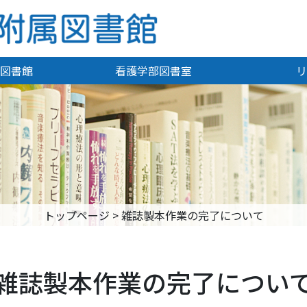
図書館
看護学部図書室
リ
トップページ
>
雑誌製本作業の完了について
雑誌製本作業の完了につい